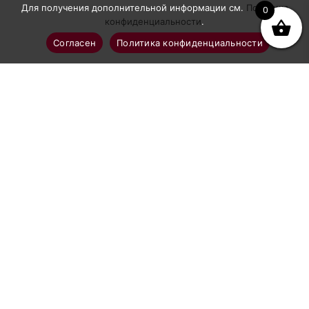
Для получения дополнительной информации см.
Политика
0
конфиденциальности
.
Согласен
Политика конфиденциальности
Профессиональное абразивоструйное оборудование
Каталог
Аппараты абразивоструйные
Рукава и шланги GN-BLAST
Комплектующие к рукавам