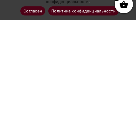
конфиденциальности
.
Согласен
Политика конфиденциальности
Профессиональное абразивоструйное оборудование
Каталог
Аппараты абразивоструйные
Рукава и шланги GN-BLAST
Комплектующие к рукавам
Сопла абразивоструйные