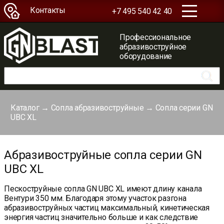
Контакты
+7 495 540 42 40
Профессиональное
абразивоструйное
оборудование
Каталог
→
Сопла абразивоструйные
→
Сопла серии GN
UBC XL
Абразивоструйные сопла серии GN
UBC XL
Пескоструйные сопла GN UBC XL имеют длину канала
Вентури 350 мм. Благодаря этому участок разгона
абразивоструйных частиц максимальный, кинетическая
энергия частиц значительно больше и как следствие