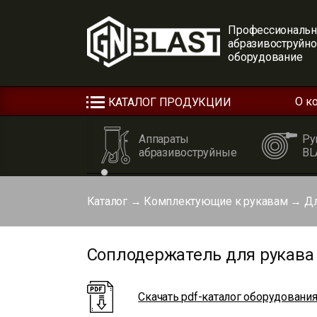
Профессиональн
абразивоструйн
оборудование
О к
КАТАЛОГ ПРОДУКЦИИ
Аппараты
Ру
абразивоструйные
BL
Каталог
→
Комплектующие к рукавам
→
Дл
Соплодержатель для рукава 
Скачать pdf-каталог оборудовани