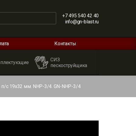
+7 495 540 42 40
info@gn-blast.ru
лата
Контакты
СИЗ
плектующие
пескоструйщика
 п/с 19х32 мм. NHP-3/4. GN-NHP-3/4