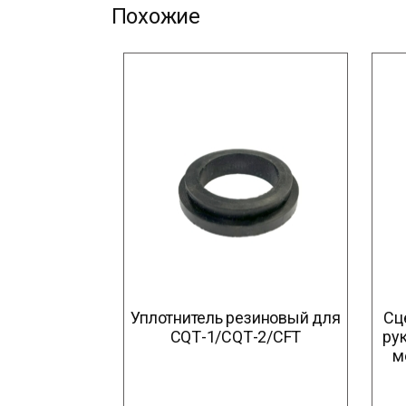
Похожие
Уплотнитель резиновый для
Сц
CQТ-1/CQТ-2/CFT
рук
м