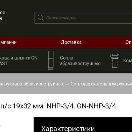
ое
Поиск
ое
товаров
омпании
Доставка
Оп
кава и шланги GN-
Сопла
Ком
AST
абразивоструйные
я рукавов абразивоструйных
→
Соплодержатель для рукава
п/с 19х32 мм. NHP-3/4. GN-NHP-3/4
я
Характеристики