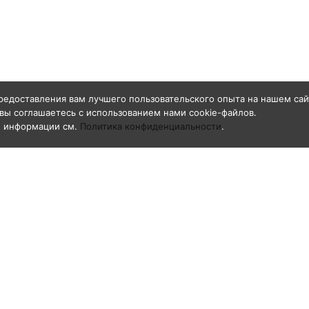
редоставления вам лучшего пользовательского опыта на нашем сай
вы соглашаетесь с использованием нами cookie-файлов.
й информации см.
Политика конфиденциальности
.
О компании
азивоструйные
Общая информация
ги GN-BLAST
Реквизиты
е к рукавам
Свидетельство о регистрации товарног
знака «GN-BLAST»
воструйные
ивидуальной защиты
ка