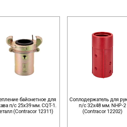
епление байонетное для
Соплодержатель для ру
ава п/с 25х39 мм. CQT-1.
п/с 32х48 мм. NHP-2
еталл (Contracor 12311)
(Contracor 12202)