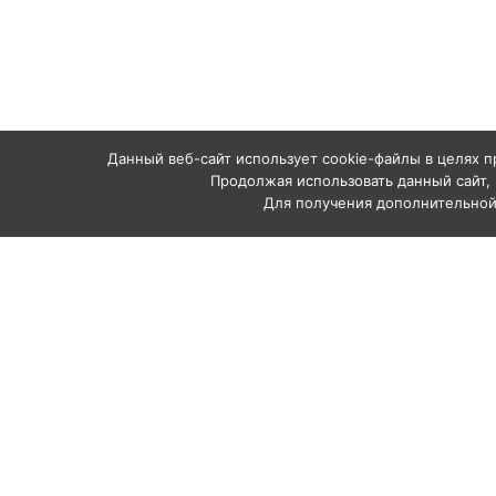
Данный веб-сайт использует cookie-файлы в целях п
Продолжая использовать данный сайт, 
Для получения дополнительно
Каталог
Аппараты абр
Рукава и шлан
Комплектующи
Профессиональное
Сопла абрази
абразивоструйное
Средства инд
оборудование
пескоструйщи