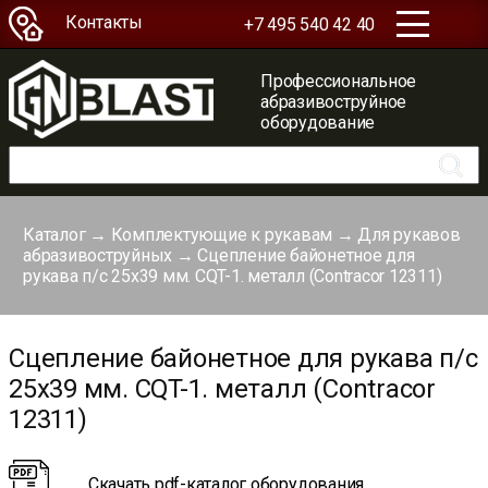
Контакты
+7 495 540 42 40
Профессиональное
абразивоструйное
оборудование
Каталог
→
Комплектующие к рукавам
→
Для рукавов
абразивоструйных
→
Сцепление байонетное для
рукава п/с 25х39 мм. CQT-1. металл (Contracor 12311)
Сцепление байонетное для рукава п/с
25х39 мм. CQT-1. металл (Contracor
12311)
Скачать pdf-каталог оборудования