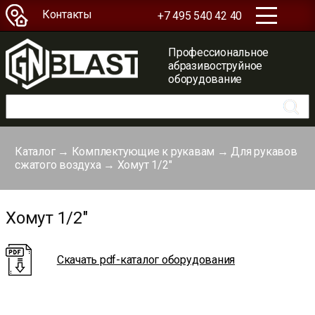
Контакты
+7 495 540 42 40
Профессиональное
абразивоструйное
оборудование
Каталог
→
Комплектующие к рукавам
→
Для рукавов
сжатого воздуха
→
Хомут 1/2″
Хомут 1/2"
Скачать pdf-каталог оборудования