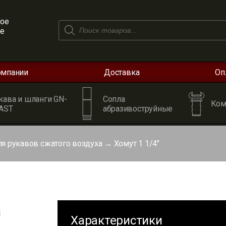
ое
Поиск
ое
товаров
омпании
Доставка
Оп
кава и шланги GN-
Сопла
Ком
AST
абразивоструйные
я рукавов сжатого воздуха
→
Хомут 1 1/4″
я
Характеристики