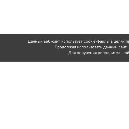
Данный веб-сайт использует cookie-файлы в целях п
Продолжая использовать данный сайт, 
Для получения дополнительно
Каталог
Аппараты абр
Рукава и шлан
Комплектующи
Профессиональное
Сопла абрази
абразивоструйное
Средства инд
оборудование
пескоструйщи