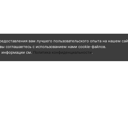
редоставления вам лучшего пользовательского опыта на нашем сай
вы соглашаетесь с использованием нами cookie-файлов.
й информации см.
Политика конфиденциальности
.
О компании
азивоструйные
Общая информация
ги GN-BLAST
Реквизиты
е к рукавам
Свидетельство о регистрации товарног
знака «GN-BLAST»
воструйные
ивидуальной защиты
ка