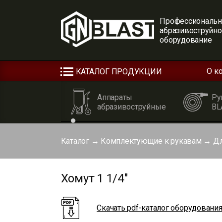
Профессиональн
абразивоструйн
оборудование
О к
КАТАЛОГ ПРОДУКЦИИ
Аппараты
Ру
абразивоструйные
BL
Каталог
→
Комплектующие к рукавам
→
Дл
Хомут 1 1/4"
Скачать pdf-каталог оборудовани