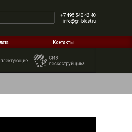
+7 495 540 42 40
info@gn-blast.ru
лата
Контакты
СИЗ
плектующие
пескоструйщика