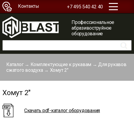
Контакты
+7 495 540 42 40
Профессиональное
абразивоструйное
оборудование
Каталог
→
Комплектующие к рукавам
→
Для рукавов
сжатого воздуха
→
Хомут 2″
Хомут 2"
Скачать pdf-каталог оборудования