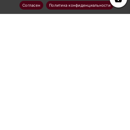
Согласен
Политика конфиденциальности
Профессиональное абразивоструйное оборудование
Каталог
Аппараты абразивоструйные
Рукава и шланги GN-BLAST
Комплектующие к рукавам
Сопла абразивоструйные