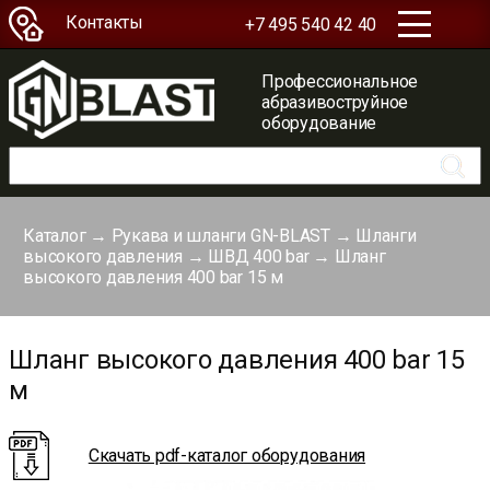
Контакты
+7 495 540 42 40
Профессиональное
абразивоструйное
оборудование
Каталог
→
Рукава и шланги GN-BLAST
→
Шланги
высокого давления
→
ШВД 400 bar
→
Шланг
высокого давления 400 bar 15 м
Шланг высокого давления 400 bar 15
м
Скачать pdf-каталог оборудования