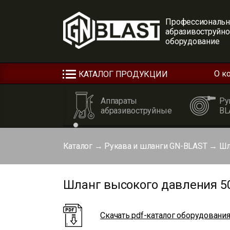
Профессиональн
абразивоструйн
оборудование
О к
КАТАЛОГ ПРОДУКЦИИ
Аппараты
Ру
абразивоструйные
BL
Каталог
→
Рукава и шланги GN-BLAST
→
Шл
Шланг высокого давления 50
Скачать pdf-каталог оборудовани