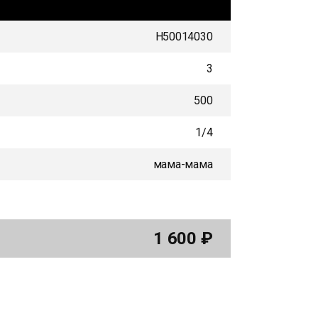
H50014030
3
500
1/4
мама-мама
1 600
₽