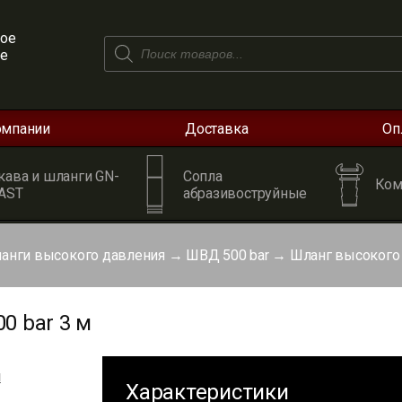
ое
Поиск
ое
товаров
омпании
Доставка
Оп
кава и шланги GN-
Сопла
Ком
AST
абразивоструйные
анги высокого давления
→
ШВД 500 bar
→
Шланг высокого 
0 bar 3 м
я
Характеристики