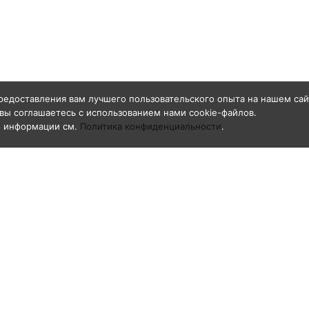
редоставления вам лучшего пользовательского опыта на нашем сай
вы соглашаетесь с использованием нами cookie-файлов.
й информации см.
Политика конфиденциальности
.
О компании
азивоструйные
Общая информация
ги GN-BLAST
Реквизиты
е к рукавам
Свидетельство о регистрации товарног
знака «GN-BLAST»
воструйные
ивидуальной защиты
ка