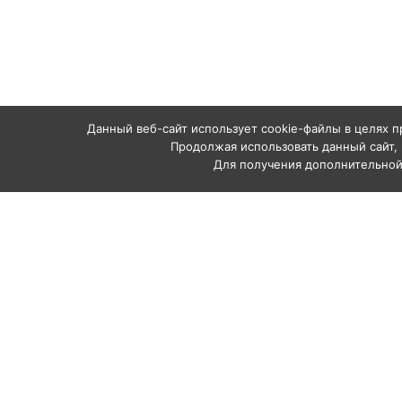
Данный веб-сайт использует cookie-файлы в целях п
Продолжая использовать данный сайт, 
Для получения дополнительно
Каталог
Аппараты абр
Рукава и шлан
Комплектующи
Профессиональное
Сопла абрази
абразивоструйное
Средства инд
оборудование
пескоструйщи