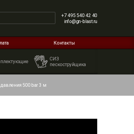
+7 495 540 42 40
info@gn-blast.ru
лата
Контакты
СИЗ
плектующие
пескоструйщика
давления 500 bar 3 м