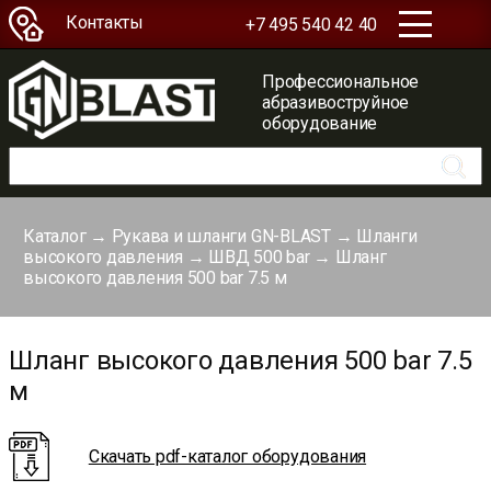
Контакты
+7 495 540 42 40
Профессиональное
абразивоструйное
оборудование
Каталог
→
Рукава и шланги GN-BLAST
→
Шланги
высокого давления
→
ШВД 500 bar
→
Шланг
высокого давления 500 bar 7.5 м
Шланг высокого давления 500 bar 7.5
м
Скачать pdf-каталог оборудования