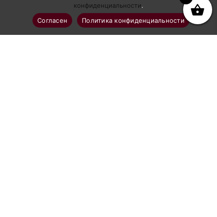
конфиденциальности
.
Согласен
Политика конфиденциальности
Профессиональное абразивоструйное оборудование
Каталог
Аппараты абразивоструйные
Рукава и шланги GN-BLAST
Комплектующие к рукавам
Сопла абразивоструйные