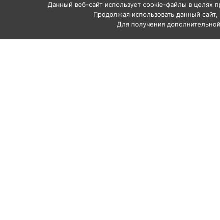
Данный веб-сайт использует cookie-файлы в целях п
Продолжая использовать данный сайт, 
Для получения дополнительно
Каталог
Аппараты абр
Рукава и шлан
Комплектующи
Профессиональное
Сопла абрази
абразивоструйное
Средства инд
оборудование
пескоструйщи