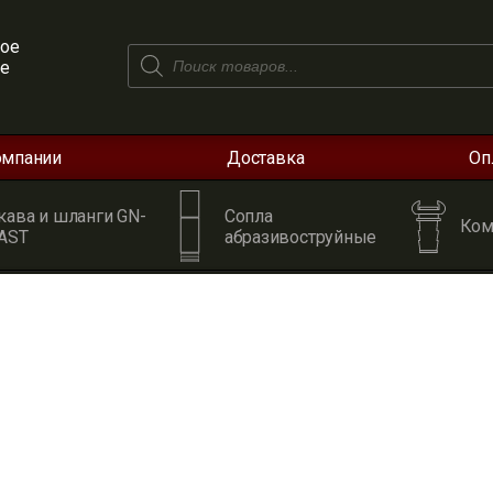
ое
Поиск
ое
товаров
омпании
Доставка
Оп
кава и шланги GN-
Сопла
Ком
AST
абразивоструйные