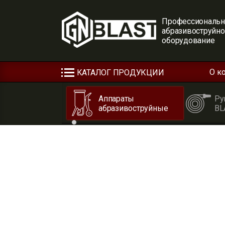
Профессиональн
абразивоструйн
оборудование
О к
КАТАЛОГ ПРОДУКЦИИ
Реквизиты РеквизитыРеквизиты
Аппараты
Ру
абразивоструйные
BL
Установки и аппараты для
абразивоструйной очистки
Запасные части
Очистка труб