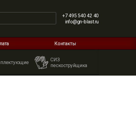
+7 495 540 42 40
info@gn-blast.ru
лата
Контакты
СИЗ
плектующие
пескоструйщика