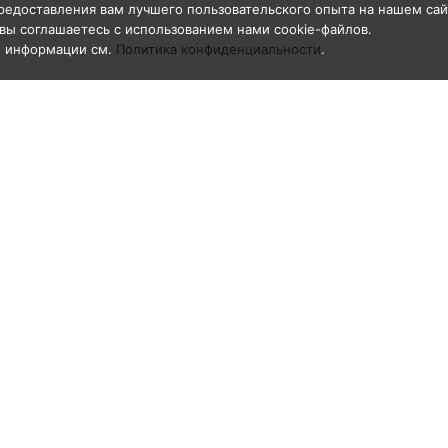
редоставления вам лучшего пользовательского опыта на нашем сай
вы соглашаетесь с использованием нами cookie-файлов.
й информации см.
Политика конфиденциальности
.
О компании
азивоструйные
Общая информация
ги GN-BLAST
Реквизиты
е к рукавам
Свидетельство о регистрации товарног
знака «GN-BLAST»
воструйные
ивидуальной защиты
ка