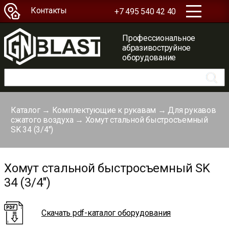
Контакты
+7 495 540 42 40
Профессиональное
абразивоструйное
оборудование
Каталог
→
Комплектующие к рукавам
→
Для рукавов
сжатого воздуха
→
Хомут стальной быстросъемный
SK 34 (3/4″)
Хомут стальной быстросъемный SK
34 (3/4")
Скачать pdf-каталог оборудования