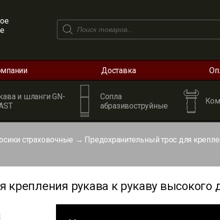
ое
Поиск
ое
товаров
омпании
Доставка
Оп
кава и шланги GN-
Сопла
Ком
AST
абразивоструйные
осики страховочные
→
Предохранительный трос для крепле
крепления рукава к рукаву высокого да
я