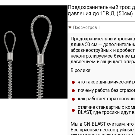
Предохранительный трос дл
давления до 1" В.Д. (50см)
Просмотров:
1
Предохранительный тросик д
длина 50 см — дополнительн
абразивоструйных и дробес
неконтролируемое биение ш
давлением и защищает опера
В ролике:
что такое динамический 
почему работа без страхо
как работает страховочны
отличие стандартных ком
BLAST, где тросики идут 
Мы в GN-BLAST считаем, что
Все красные пескоструйные