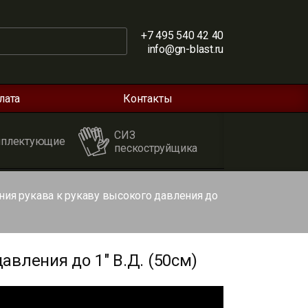
+7 495 540 42 40
info@gn-blast.ru
лата
Контакты
СИЗ
плектующие
пескоструйщика
ния рукава к рукаву высокого давления до
вления до 1" В.Д. (50см)