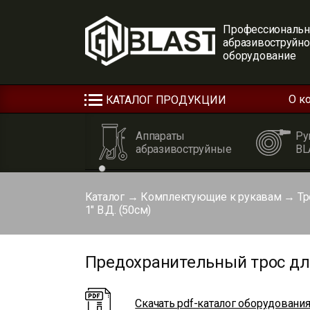
Профессиональн
абразивоструйн
оборудование
О к
КАТАЛОГ ПРОДУКЦИИ
Аппараты
Ру
абразивоструйные
BL
Каталог
→
Комплектующие к рукавам
→
Тр
1″ В.Д. (50см)
Предохранительный трос для 
Скачать pdf-каталог оборудовани