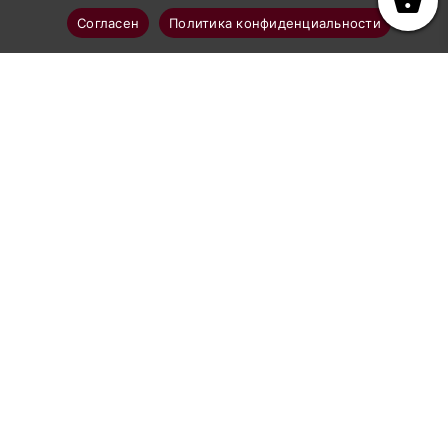
Согласен
Политика конфиденциальности
Профессиональное абразивоструйное оборудование
Каталог
Аппараты абразивоструйные
Рукава и шланги GN-BLAST
Комплектующие к рукавам
Сопла абразивоструйные